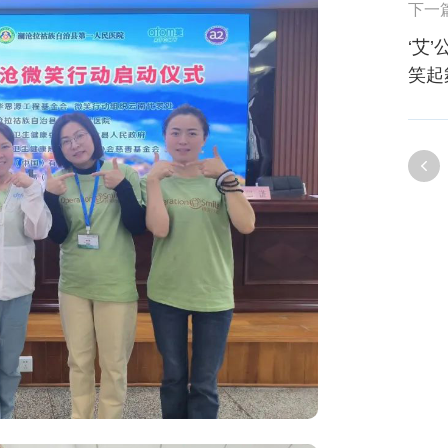
下一
‘艾
笑起