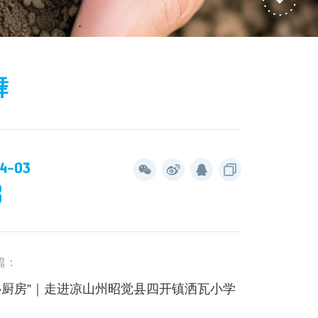
舞
4-03
8
篇：
心厨房”｜走进凉山州昭觉县四开镇洒瓦小学