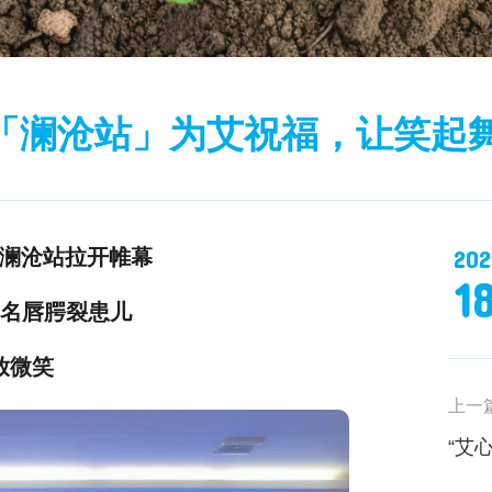
动「澜沧站」为艾祝福，让笑起
202
”澜沧站拉开帷幕
1
7名唇腭裂患儿
放微笑
上一
“艾