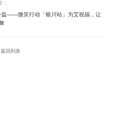
篇：
’公益——微笑行动「银川站」为艾祝福，让
舞
返回列表