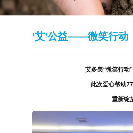
‘艾’公益——微笑行
艾多美“微笑行动
此次爱心帮助7
重新绽