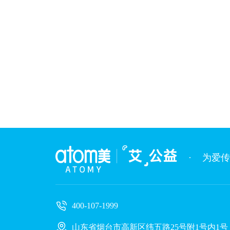
·
为爱传
400-107-1999
山东省烟台市高新区纬五路25号附1号内1号