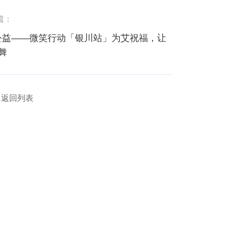
篇：
’公益——微笑行动「银川站」为艾祝福，让
舞
返回列表