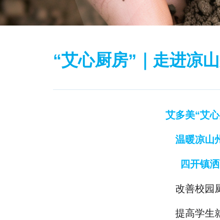
“艾心厨房”｜走进凉
艾多美“艾心
温暖
凉山
四开镇洒
改善校园
提高学生