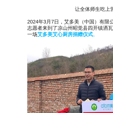
让全体师生吃上
2024年3月7日，艾多美（中国）有
志愿者来到了凉山州昭觉县四开镇洒瓦
一场
艾多美艾心厨房捐赠仪式
。