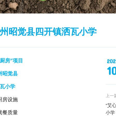
山州昭觉县四开镇洒瓦小学
202
厨房”项目
1
州昭觉县
瓦小学
上一
厨房设施
“艾
就餐质量
小学