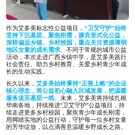
作为艾多美标志性公益项目，
“卫艾守护”始终
坚持下沉基层、聚焦刚需，摒弃形式化公益，
深耕偏远乡镇、乡村校园，重点关注资源薄弱
地区女童的成长需求
。
不同于常规的城市公益
活动，本次走进广西乡镇中学，是艾多美践行
社会责任、助力乡村教育、关爱乡村青少年成
长的生动实践。
长久以来，
艾多美始终秉持“正善上略”的企业
核心理念，将公益初心融入区域发展，把温暖
服务送至基层一线
。
未来，艾多美将持续扎根
华南各地，持续推进“卫艾守护”公益项目，持
续走进更多乡村校园，聚焦青少年成长刚需，
用脚踏实地的公益行动，守护每一位乡村女童
的芳华绽放，以点滴善意温暖乡野成长之路。