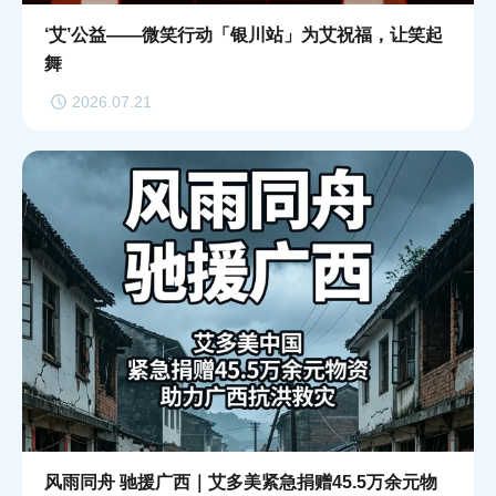
‘艾’公益——微笑行动「银川站」为艾祝福，让笑起
舞
2026.07.21
风雨同舟 驰援广西｜艾多美紧急捐赠45.5万余元物