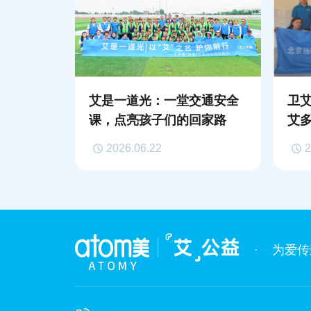
艾是一道光：一堂交通安全
卫
课，点亮孩子们的回家路
艾
市
2026.06.22
2
守
·
为爱传