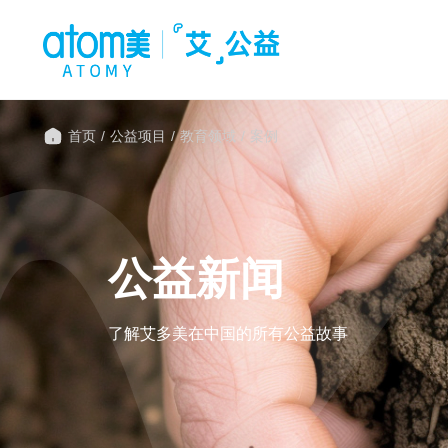
首页
/
公益项目
/
教育领域
/
案例
公益新闻
了解艾多美在中国的所有公益故事