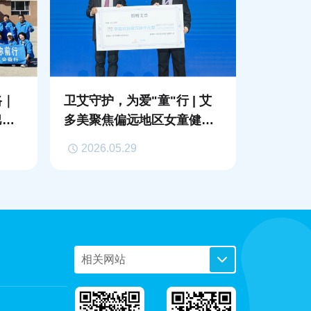
路｜
卫艾守护，为爱"童"行 | 艾
巴拉
多美聚焦偏远地区女童健康
成长
2026.05.29
相关网站
PC艾购商城