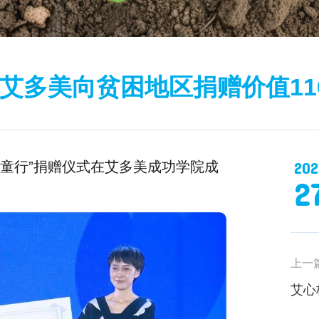
艾多美向贫困地区捐赠价值11
202
童行”捐赠仪式在艾多美成功学院成
2
上一
艾心