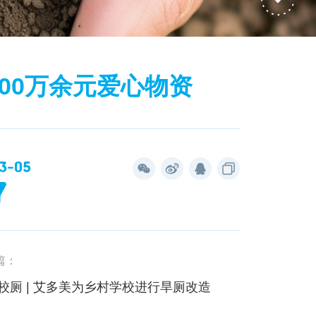
00万余元爱心物资
3-05
7
篇：
校厕 | 艾多美为乡村学校进行旱厕改造