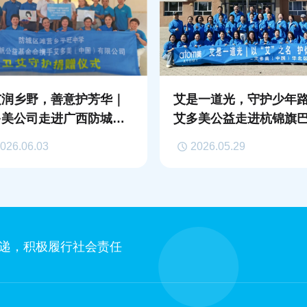
艾润乡野，善意护芳华｜
艾是一道光，守护少年
多美公司走进广西防城港
艾多美公益走进杭锦旗
防城区滩营乡平旺中学 ，
贡学校
026.06.03
2026.05.29
护乡村女童成长
递，积极履行社会责任