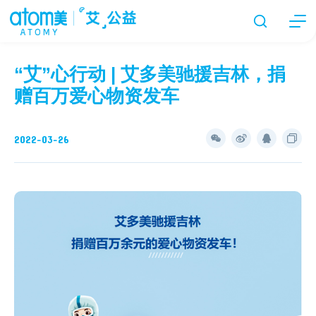
“艾”心行动 | 艾多美驰援吉林，捐
赠百万爱心物资发车
2022-03-26