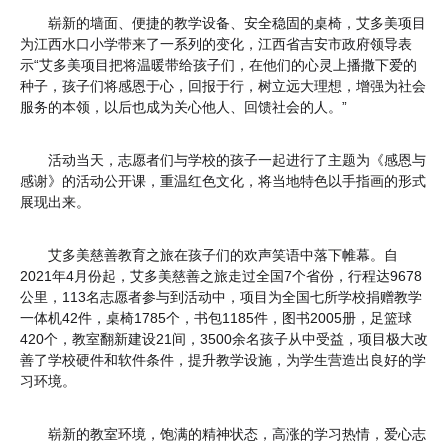
崭新的墙面、便捷的教学设备、安全稳固的桌椅，艾多美项目
为江西水口小学带来了一系列的变化，江西省吉安市政府领导表
示“艾多美项目把将温暖带给孩子们，在他们的心灵上播撒下爱的
种子，孩子们将感恩于心，回报于行，树立远大理想，增强为社会
服务的本领，以后也成为关心他人、回馈社会的人。”
活动当天，志愿者们与学校的孩子一起进行了主题为《感恩与
感谢》的活动公开课，重温红色文化，将当地特色以手指画的形式
展现出来。
艾多美慈善教育之旅在孩子们的欢声笑语中落下帷幕。自
2021年4月份起，艾多美慈善之旅走过全国7个省份，行程达9678
公里，113名志愿者参与到活动中，项目为全国七所学校捐赠教学
一体机42件，桌椅1785个，书包1185件，图书2005册，足篮球
420个，教室翻新建设21间，3500余名孩子从中受益，项目极大改
善了学校硬件和软件条件，提升教学设施，为学生营造出良好的学
习环境。
崭新的教室环境，饱满的精神状态，高涨的学习热情，爱心志