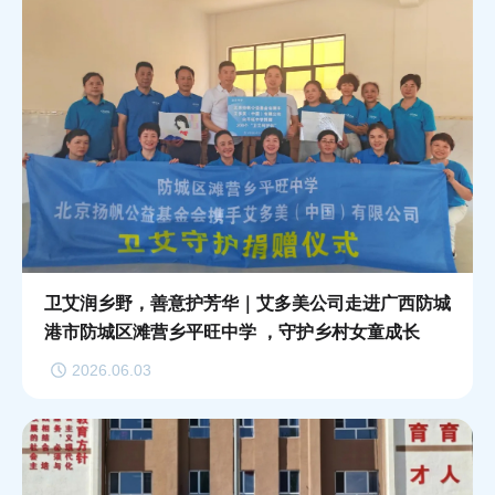
卫艾润乡野，善意护芳华｜艾多美公司走进广西防城
港市防城区滩营乡平旺中学 ，守护乡村女童成长
2026.06.03