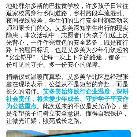
地处鄂尔多斯的巴拉贡学校，许多孩子日常往
返家校需穿行乡间道路，乡村路段车流混乱、
夜间视线较差，学生们的出行安全时刻牵动老
师和家长们的心。艾多美深知学生出行的现实
隐患，本次活动中，志愿者们为孩子们送上反
光背心，一件件亮黄色的安全装备，既是夜行
路上的醒目标识，也是艾多美为少年们筑起的
“安全铠甲”，让每一次上下学的路途，都多一
份可见的守护、多一份安心的保障。
捐赠仪式温暖而真挚。艾多美华北区总经理张
鑫在现场表示，公益从不是短暂的奔赴，而是
长久的陪伴。
艾多美始终践行企业温度，深耕
社会责任，将关爱少年成长、守护学子平安作
为公益重点
。此次送来的不仅是反光背心，更
是希望孩子们树立安全意识、懂得自我保护，
让微光汇聚，照亮成长之路。