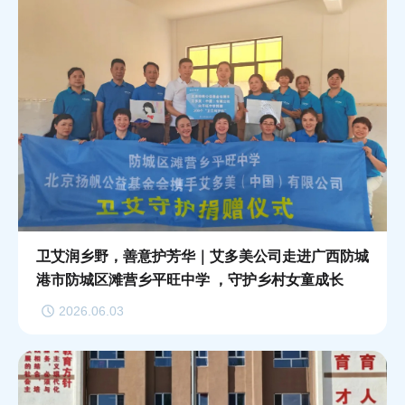
卫艾润乡野，善意护芳华｜艾多美公司走进广西防城
港市防城区滩营乡平旺中学 ，守护乡村女童成长
2026.06.03