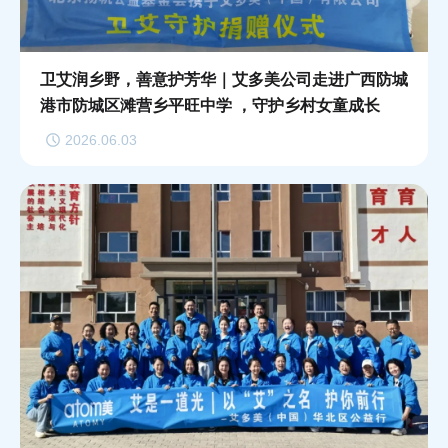
卫艾润乡野，善意护芳华｜艾多美公司走进广西防城
港市防城区滩营乡平旺中学 ，守护乡村女童成长
2026.06.03