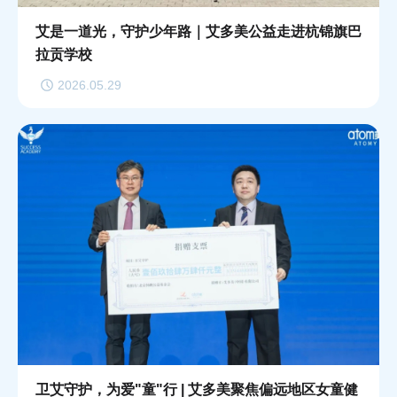
艾是一道光，守护少年路｜艾多美公益走进杭锦旗巴
拉贡学校
2026.05.29
卫艾守护，为爱"童"行 | 艾多美聚焦偏远地区女童健