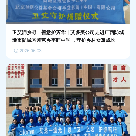
卫艾润乡野，善意护芳华｜艾多美公司走进广西防城
港市防城区滩营乡平旺中学 ，守护乡村女童成长
2026.06.03